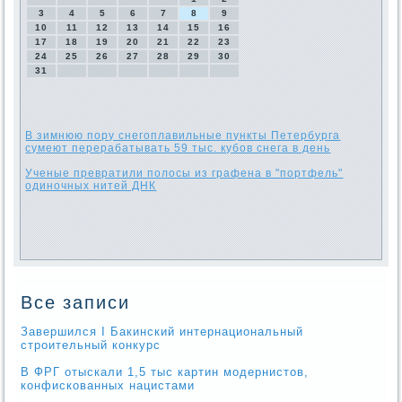
3
4
5
6
7
8
9
10
11
12
13
14
15
16
17
18
19
20
21
22
23
24
25
26
27
28
29
30
31
В зимнюю пору снегоплавильные пункты Петербурга
сумеют перерабатывать 59 тыс. кубов снега в день
Ученые превратили полосы из графена в "портфель"
одиночных нитей ДНК
Все записи
Завершился I Бакинский интернациональный
строительный конкурс
В ФРГ отыскали 1,5 тыс картин модернистов,
конфискованных нацистами