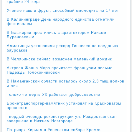
крайние 24 года
Ученые нашли фрукт, способный омолодить на 17 лет
В Калининграде День народного единства отметили
фестивалем
В Башкирии простились с архитектором Раисом
Буранбаевым
Алматинцы установили рекорд Гиннесса по поеданию
баурсаков
В Челябинске сейчас возможен маленький дождик
Актриса Жанна Моро прочитает французам письмо
Надежды Толоконниковой
В Наманганской области осталось около 2,3 тыщ волков
и лис
Только четверть УК работают добросовестно
Бронетранспортер-памятник установят на Красноватом
проспекте
Твердый очередь реконструкции ул. Рождественская
завершена в Нижнем Новгороде
Патриарх Кирилл в Успенском соборе Кремля