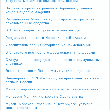
Титуловать в Минске больше, чем парней
На Литературном некрополе в Воронеже установят
камеры видеонаблюдения
Региональный Минздрав купит кардиотокографы на
сэкономленные средства
В Крыму ожидается сухая и теплая погода
Рождаемость растет в Новосибирской области
7 госпиталям вернут исторические наименования
В Златоусте все немного дома оснастят пандусами
Облсуд принял прецедентное решение о коммунальных
счетчиках
Эксперт: казино в Латвии могут уйти в подполье
Эпидпороги по ОРВИ и гриппу не превышены ни в каком
регионе России
Marvel представила первого супергероя-мусульманку
Монумент Манякину откроют в Омске завтра
Музей "Морская Стрельна" в Петербурге "уступил"
место спасателям