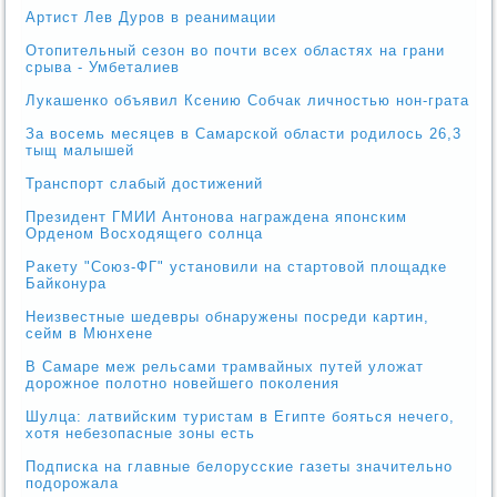
Артист Лев Дуров в реанимации
Отопительный сезон во почти всех областях на грани
срыва - Умбеталиев
Лукашенко объявил Ксению Собчак личностью нон-грата
За восемь месяцев в Самарской области родилось 26,3
тыщ малышей
Транспорт слабый достижений
Президент ГМИИ Антонова награждена японским
Орденом Восходящего солнца
Ракету "Союз-ФГ" установили на стартовой площадке
Байконура
Неизвестные шедевры обнаружены посреди картин,
сейм в Мюнхене
В Самаре меж рельсами трамвайных путей уложат
дорожное полотно новейшего поколения
Шулца: латвийским туристам в Египте бояться нечего,
хотя небезопасные зоны есть
Подписка на главные белорусские газеты значительно
подорожала