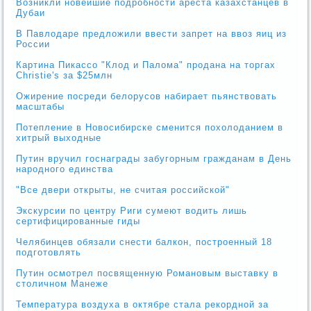
Возникли новейшие подробности ареста казахстанцев в
Дубаи
В Павлодаре предложили ввести запрет на ввоз яиц из
России
Картина Пикассо "Клод и Палома" продана на торгах
Christie's за $25млн
Ожирение посреди белорусов набирает пьянствовать
масштабы
Потепление в Новосибирске сменится похолоданием в
хитрый выходные
Путин вручил госнаграды забугорным гражданам в День
народного единства
"Все двери открыты, не считая российской"
Экскурсии по центру Риги сумеют водить лишь
сертифицированные гиды
Челябинцев обязали снести балкон, построенный 18
подготовлять
Путин осмотрел посвященную Романовым выставку в
столичном Манеже
Температура воздуха в октябре стала рекордной за