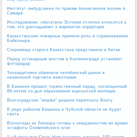
Институт омбудсмена по правам бизнесменов возник в
Самаре
Исследование: обитатели Эстонии отлично относятся к
тем, кто докладывает о вариантах коррупции
Казахстанские пожарные приняли роль в соревнованиях
Байконыра
Сокровища старого Казахстана представили в Китае
Перед эстакадным мостом в Калининграде установят
фоторадар
Зоозащитники обвинили челябинский рынок в
незаконной торговле животными
В Бишкеке прошел торжественный парад, посвященный
89-летию со дня образования кыргызской милиции
Волгоградские "моржи" решили переплыть Волгу
В ряде районов Бишкека и Чуйской области не будет
света
Волонтеры из Липецка готовы к нежданностям во время
эстафеты Олимпийского огня
1-ый вице-мэр Сочи: Нам осталось сделать 100 шагов