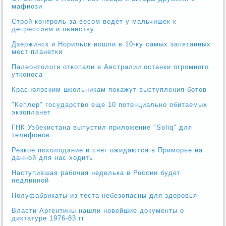
мафиози
Строй контроль за весом ведет у мальчишек к
депрессиям и пьянству
Дзержинск и Норильск вошли в 10-ку самых запятанных
мест планетки
Палеонтологи откопали в Австралии останки огромного
утконоса
Красноярским школьникам покажут выступления ботов
"Кеплер" государство еще 10 потенциально обитаемых
экзопланет
ГНК Узбекистана выпустил приложение "Soliq" для
телефонов
Резкое похолодание и снег ожидаются в Приморье на
данной для нас ходить
Наступившая рабочая неделька в России будет
недлинной
Полуфабрикаты из теста небезопасны для здоровья
Власти Аргентины нашли новейшие документы о
диктатуре 1976-83 гг