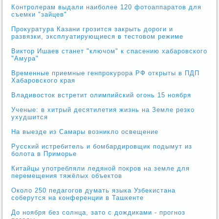
Контролерам выдали наиболее 120 фотоаппаратов для
съемки "зайцев"
Прокуратура Казани грозится закрыть дороги и
развязки, эксплуатирующиеся в тестовом режиме
Виктор Ишаев станет "ключом" к спасению хабаровского
"Амура"
Временные приемные генпрокурора РФ открыты в ПДП
Хабаровского края
Владивосток встретит олимпийский огонь 15 ноября
Ученые: в хитрый десятилетия жизнь на Земле резко
ухудшится
На выезде из Самары возникло освещение
Русский истребитель и бомбардировщик подымут из
болота в Приморье
Китайцы употребляли ледяной покров на земле для
перемещения тяжёлых объектов
Около 250 педагогов думать языка Узбекистана
соберутся на конференции в Ташкенте
До ноября без солнца, зато с дождиками - прогноз