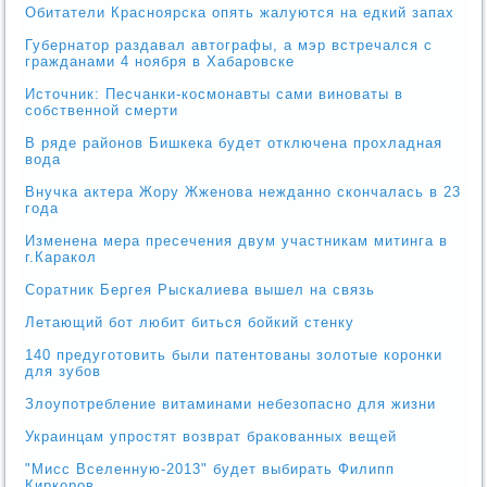
Обитатели Красноярска опять жалуются на едкий запах
Губернатор раздавал автографы, а мэр встречался с
гражданами 4 ноября в Хабаровске
Источник: Песчанки-космонавты сами виноваты в
собственной смерти
В ряде районов Бишкека будет отключена прохладная
вода
Внучка актера Жору Жженова нежданно скончалась в 23
года
Изменена мера пресечения двум участникам митинга в
г.Каракол
Соратник Бергея Рыскалиева вышел на связь
Летающий бот любит биться бойкий стенку
140 предуготовить были патентованы золотые коронки
для зубов
Злоупотребление витаминами небезопасно для жизни
Украинцам упростят возврат бракованных вещей
"Мисс Вселенную-2013" будет выбирать Филипп
Киркоров