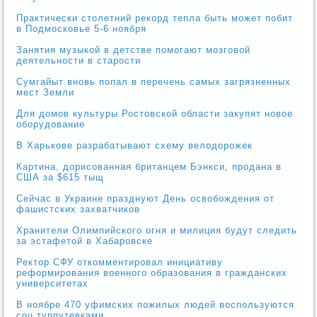
Практически столетний рекорд тепла быть может побит
в Подмосковье 5-6 ноября
Занятия музыкой в детстве помогают мозговой
деятельности в старости
Сумгайыт вновь попал в перечень самых загрязненных
мест Земли
Для домов культуры Ростовской области закупят новое
оборудование
В Харькове разрабатывают схему велодорожек
Картина, дорисованная британцем Бэнкси, продана в
США за $615 тыщ
Сейчас в Украине празднуют День освобождения от
фашистских захватчиков
Хранители Олимпийского огня и милиция будут следить
за эстафетой в Хабаровске
Ректор СФУ откомментировал инициативу
реформирования военного образования в гражданских
университетах
В ноябре 470 уфимских пожилых людей воспользуются
соц турпутевками