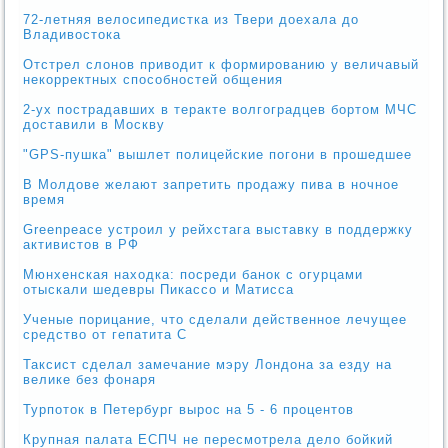
72-летняя велосипедистка из Твери доехала до
Владивостока
Отстрел слонов приводит к формированию у величавый
некорректных способностей общения
2-ух пострадавших в теракте волгоградцев бортом МЧС
доставили в Москву
"GPS-пушка" вышлет полицейские погони в прошедшее
В Молдове желают запретить продажу пива в ночное
время
Greenpeace устроил у рейхстага выставку в поддержку
активистов в РФ
Мюнхенская находка: посреди банок с огурцами
отыскали шедевры Пикассо и Матисса
Ученые порицание, что сделали действенное лечущее
средство от гепатита С
Таксист сделал замечание мэру Лондона за езду на
велике без фонаря
Турпоток в Петербург вырос на 5 - 6 процентов
Крупная палата ЕСПЧ не пересмотрела дело бойкий