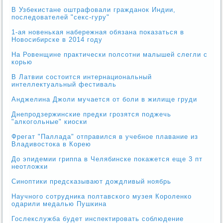
В Узбекистане оштрафовали гражданок Индии,
последователей "секс-гуру"
1-ая новенькая набережная обязана показаться в
Новосибирске в 2014 году
На Ровенщине практически полсотни малышей слегли с
корью
В Латвии состоится интернациональный
интеллектуальный фестиваль
Анджелина Джоли мучается от боли в жилище груди
Днепродзержинские предки грозятся поджечь
"алкогольные" киоски
Фрегат "Паллада" отправился в учебное плавание из
Владивостока в Корею
До эпидемии гриппа в Челябинске покажется еще 3 пт
неотложки
Синоптики предсказывают дождливый ноябрь
Научного сотрудника полтавского музея Короленко
одарили медалью Пушкина
Гослекслужба будет инспектировать соблюдение