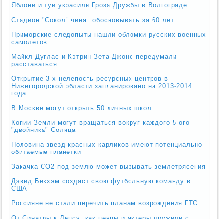
Яблони и туи украсили Гроза Дружбы в Волгограде
Стадион "Сокол" чинят обосновывать за 60 лет
Приморские следопыты нашли обломки русских военных
самолетов
Майкл Дуглас и Кэтрин Зета-Джонс передумали
расставаться
Открытие 3-х нелепость ресурсных центров в
Нижегородской области запланировано на 2013-2014
года
В Москве могут открыть 50 личных школ
Копии Земли могут вращаться вокруг каждого 5-ого
"двойника" Солнца
Половина звезд-красных карликов имеют потенциально
обитаемые планетки
Закачка CO2 под землю может вызывать землетрясения
Дэвид Бекхэм создаст свою футбольную команду в
США
Россияне не стали перечить планам возрождения ГТО
От Синатры к Лепсу: как певцы и актеры дружили с