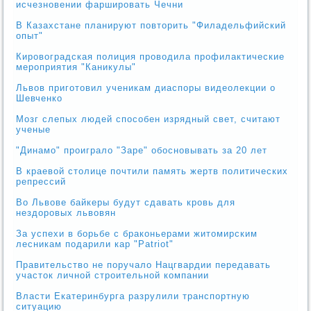
исчезновении фаршировать Чечни
В Казахстане планируют повторить "Филадельфийский
опыт"
Кировоградская полиция проводила профилактические
мероприятия "Каникулы"
Львов приготовил ученикам диаспоры видеолекции о
Шевченко
Мозг слепых людей способен изрядный свет, считают
ученые
"Динамо" проиграло "Заре" обосновывать за 20 лет
В краевой столице почтили память жертв политических
репрессий
Во Львове байкеры будут сдавать кровь для
нездоровых львовян
За успехи в борьбе с браконьерами житомирским
лесникам подарили кар "Patriot"
Правительство не поручало Нацгвардии передавать
участок личной строительной компании
Власти Екатеринбурга разрулили транспортную
ситуацию