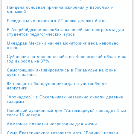
Найдена основная причина ожирения у взрослых и
малышей
Резиденты челнинского ИТ-парка делают ботов
В Азербайджане разработаны новейшие программы для
студентов педагогических вузов
Минздрав Мексики начнет мониторинг веса невольно
страны
Субвенция на лесное хозяйство Воронежской области за
год выросла на 37%
Самогонщики активировались в Приамурье на фоне
сухого закона
92 процента белорусов никогда не употребляли
наркотики
"Архнадзор": в Сокольниках незаконно снесли древние
казармы
Новейший аукционный дом "Антиквариум" проведет 1-ые
торги 16 ноября
Алмазные планетки непригодны для жизни
Дума Екатеринбурга готовится дать "Родину" церкви