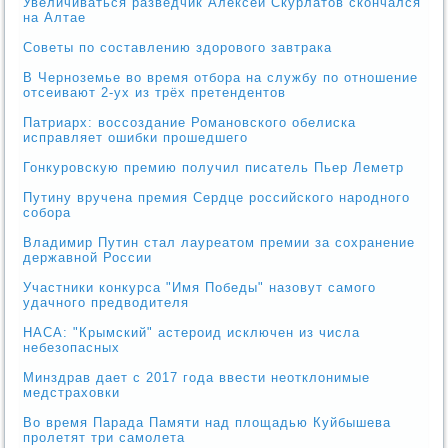
Увеличиваться разведчик Алексей Cкурлатов скончался
на Алтае
Советы по составлению здорового завтрака
В Черноземье во время отбора на службу по отношение
отсеивают 2-ух из трёх претендентов
Патриарх: воссоздание Романовского обелиска
исправляет ошибки прошедшего
Гонкуровскую премию получил писатель Пьер Леметр
Путину вручена премия Сердце российского народного
собора
Владимир Путин стал лауреатом премии за сохранение
державной России
Участники конкурса "Имя Победы" назовут самого
удачного предводителя
НАСА: "Крымский" астероид исключен из числа
небезопасных
Минздрав дает с 2017 года ввести неотклонимые
медстраховки
Во время Парада Памяти над площадью Куйбышева
пролетят три самолета