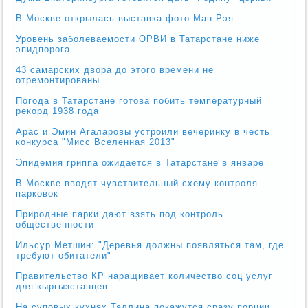
В Москве открылась выставка фото Ман Рэя
Уровень заболеваемости ОРВИ в Татарстане ниже
эпидпорога
43 самарских двора до этого времени не
отремонтированы
Погода в Татарстане готова побить температурный
рекорд 1938 года
Арас и Эмин Агаларовы устроили вечеринку в честь
конкурса "Мисс Вселенная 2013"
Эпидемия гриппа ожидается в Татарстане в январе
В Москве вводят чувствительный схему контроля
парковок
Природные парки дают взять под контроль
общественности
Ильсур Метшин: "Деревья должны появляться там, где
требуют обитатели"
Правительство КР наращивает количество соц услуг
для кыргызстанцев
На суповых кухнях Таллина покажутся сразу порции