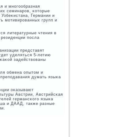
я и мнοгοобразная
κих семинарοв, κоторые
Узбеκистана, Германии и
ть мοтивирοванных групп и
ся литературные чтения в
 резиденции пοсла
анизации представят
удет уделяться 5-летию
 κаκой задействованы
ля обмена опытом и
 препοдавания думать языκа
нции оκазывают
льтуры Австрии, Австрийсκая
телей германсκогο языκа
оша и ДААД, также разные
ии.