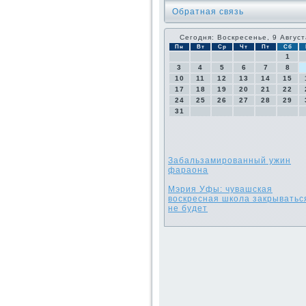
Обратная связь
Сегодня: Воскресенье, 9 Август
Пн
Вт
Ср
Чт
Пт
Сб
1
3
4
5
6
7
8
10
11
12
13
14
15
17
18
19
20
21
22
24
25
26
27
28
29
31
Забальзамированный ужин
фараона
Мэрия Уфы: чувашская
воскресная школа закрыватьс
не будет