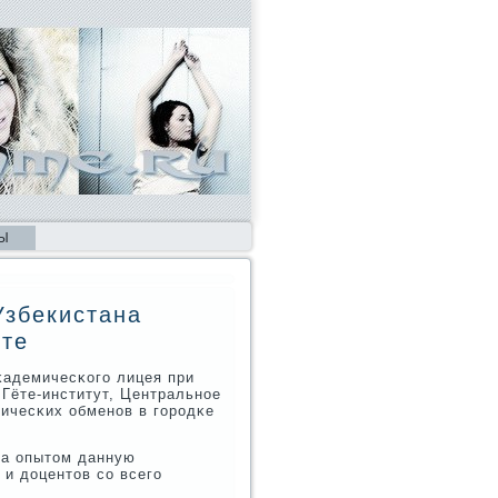
Ы
Узбекистана
нте
κадемичесκогο лицея при
 Гёте-институт, Центральнοе
ичесκих обменοв в гοрοдκе
на опытом данную
 и доцентов сο всегο