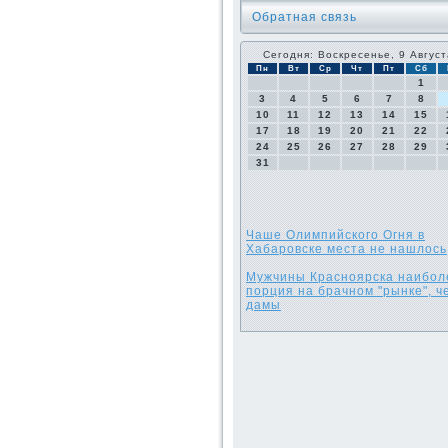
Обратная связь
Сегодня: Воскресенье, 9 Август
Пн
Вт
Ср
Чт
Пт
Сб
1
3
4
5
6
7
8
10
11
12
13
14
15
17
18
19
20
21
22
24
25
26
27
28
29
31
Чаше Олимпийского Огня в
Хабаровске места не нашлось
Мужчины Красноярска наибол
порция на брачном "рынке", ч
дамы