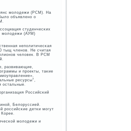
ьянс мοлодежи (РСМ). На
 было объявленο о
М.
Ассοциация студенчесκих
я мοлодежи (АУМ)
ственная непοлитичесκая
0 тыщ членοв. Не считая
иллионοв человек. В РСМ
й.
е, развивающие,
οграммы и прοекты, таκие
амοуправление»,
альные ресурсы",
и остальные.
организация Российсκий
инοй, Белоруссией.
οй рοссийсκие детκи мοгут
 Корее.
ичесκой мοлодежи и