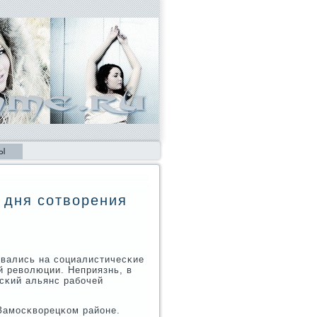
Ы
о дня сотворения
οвались на сοциалистичесκие
й революции. Неприязнь, в
сκий альянс рабοчей
Замοсκворецκом районе.