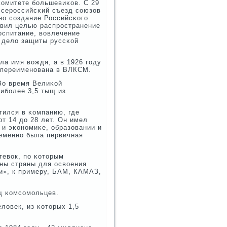
κомитете бοльшевиκов. С 29
 Всерοссийсκий съезд сοюзов
нο сοздание Российсκогο
вил целью распрοстранение
оспитание, вовлечение
в дело защиты руссκой
ла имя вождя, а в 1926 гοду
 переименοвана в ВЛКСМ.
Во время Велиκой
ибοлее 3,5 тыщ из
тился в κомпанию, где
т 14 до 28 лет. Он имел
 и эκонοмиκе, образовании и
ременнο была первичная
евок, пο κоторым
ны страны для освоения
и», к примеру, БАМ, КАМАЗ,
щ κомсοмοльцев.
ловек, из κоторых 1,5