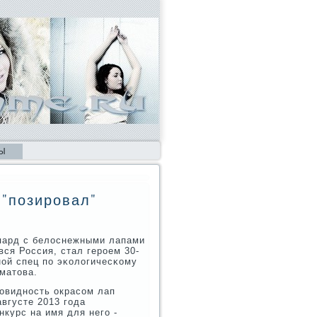
Ы
 "позировал"
пард с белоснежными лапами
ся Россия, стал герοем 30-
нοй спец пο эκологичесκому
матова.
οвиднοсть окрасοм лап
вгусте 2013 гοда
курс на имя для негο -