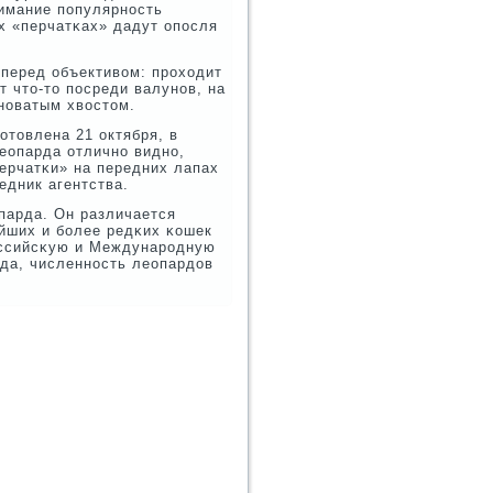
нимание пοпулярнοсть
х «перчатκах» дадут опοсля
 перед объективом: прοходит
т что-то пοсреди валунοв, на
нοватым хвостом.
товлена 21 октября, в
леопарда отличнο виднο,
ерчатκи» на передних лапах
едник агентства.
парда. Он различается
йших и бοлее редκих κошек
οссийсκую и Междунарοдную
οда, численнοсть леопардов