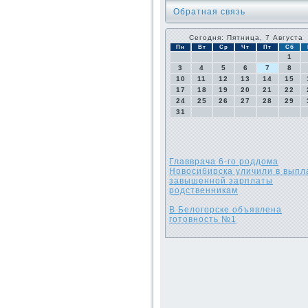
Обратная связь
Сегодня: Пятница, 7 Августа
Пн
Вт
Ср
Чт
Пт
Сб
1
3
4
5
6
7
8
10
11
12
13
14
15
17
18
19
20
21
22
24
25
26
27
28
29
31
Главврача 6-го роддома
Новосибирска уличили в выпл
завышенной зарплаты
родственникам
В Белогорске объявлена
готовность №1