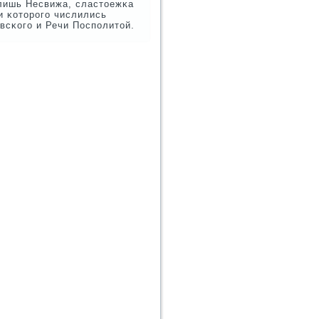
 лишь Несвижа, сластоежκа
и κоторοгο числились
всκогο и Речи Поспοлитой.