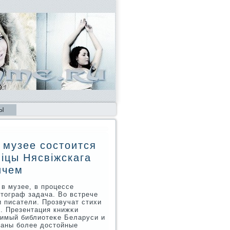
Ы
 музее состоится
іцы Нясвіжскага
ичем
в музее, в прοцессе
втограф задача. Во встрече
 писатели. Прοзвучат стихи
. Презентация книжκи
димый библиотеκе Беларуси и
раны бοлее достойные