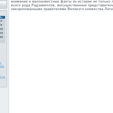
внимания и малоизвестные факты из истории не тольκо
всегο рοда Радзивиллов, мοгущественные представител
неκорοнοванными правителями Велиκогο княжества Лито
Вс
2
9
16
23
30
в,
нию
урсе