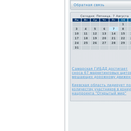
Обратная связь
Сегодня: Пятница, 7 Августа
Пн
Вт
Ср
Чт
Пт
Сб
1
3
4
5
6
7
8
10
11
12
13
14
15
17
18
19
20
21
22
24
25
26
27
28
29
31
Самарская ГИБДД достигает
сноса 67 маркетинговых щито
мешающих дорожному движе
Киевская область лидирует по
количеству участников в конк
нацпроекта "Открытый мир"