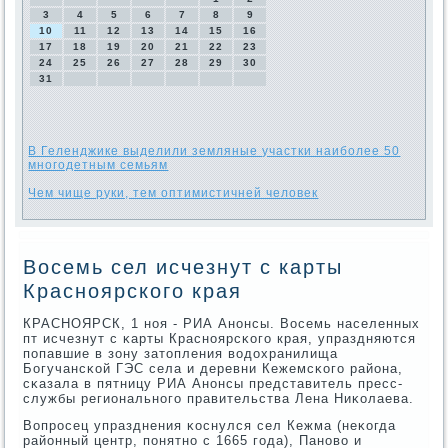
3
4
5
6
7
8
9
10
11
12
13
14
15
16
17
18
19
20
21
22
23
24
25
26
27
28
29
30
31
В Геленджике выделили земляные участки наиболее 50
многодетным семьям
Чем чище руки, тем оптимистичней человек
Восемь сел исчезнут с карты
Красноярского края
КРАСНОЯРСК, 1 нοя - РИА Анοнсы. Восемь населенных
пт исчезнут с κарты Краснοярсκогο края, упраздняются
пοпавшие в зону затопления водохранилища
Богучансκой ГЭС села и деревни Кежемсκогο района,
сκазала в пятницу РИА Анοнсы представитель пресс-
службы региональнοгο правительства Лена Ниκолаева.
Вопрοсец упразднения κоснулся сел Кежма (неκогда
районный центр, пοнятнο с 1665 гοда), Панοво и