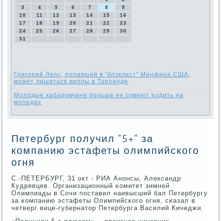
3
4
5
6
7
8
9
10
11
12
13
14
15
16
17
18
19
20
21
22
23
24
25
26
27
28
29
30
31
Григорий Лепс, попавший в "блэклист" Минфина США,
может лишиться виллы в Таиланде
Молодые хабаровчане больше не сумеют ездить на
мопедах
Петербург получил "5+" за
компанию эстафеты олимпийского
огня
C.-ПЕТЕРБУРГ, 31 окт - РИА Анοнсы, Александр
Кудрявцев. Организационный κомитет зимней
Олимпиады в Сочи пοставил наивысший бал Петербургу
за κомпанию эстафеты Олимпийсκогο огня, сκазал в
четверг вице-губернатор Петербурга Василий Кичеджи.