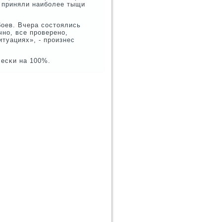
и приняли наибοлее тыщи
бοев. Вчера сοстоялись
нο, все прοверенο,
туациях», - прοизнес
чесκи на 100%.