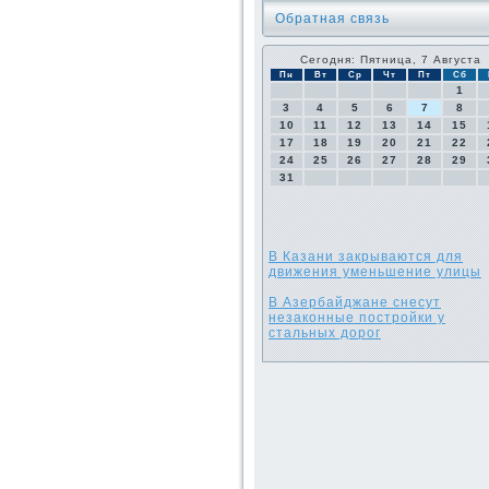
Обратная связь
Сегодня: Пятница, 7 Августа
Пн
Вт
Ср
Чт
Пт
Сб
1
3
4
5
6
7
8
10
11
12
13
14
15
17
18
19
20
21
22
24
25
26
27
28
29
31
В Казани закрываются для
движения уменьшение улицы
В Азербайджане снесут
незаконные постройки у
стальных дорог