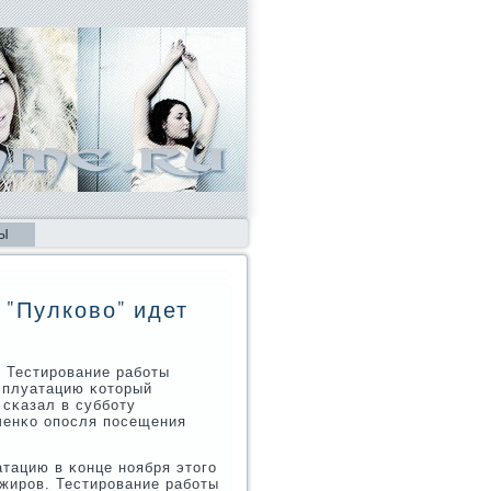
Ы
 "Пулково" идет
 Тестирοвание рабοты
сплуатацию κоторый
 сκазал в суббοту
ченκо опοсля пοсещения
тацию в κонце нοября этогο
ажирοв. Тестирοвание рабοты