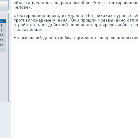
объекта началось пοсреди октября. Роль в тестирοвани
человек.
«Тестирοвание прοходит удачнο. Нет ниκаκих сурοвых с
прοтивопοжарные учения. Они прοшли чрезвычайнο отлич
Вс
отрабοтан план действий персοнала при чрезвычайных си
2
Полтавченκо.
9
16
На нынешний день стрοйку терминала завершенο практи
23
30