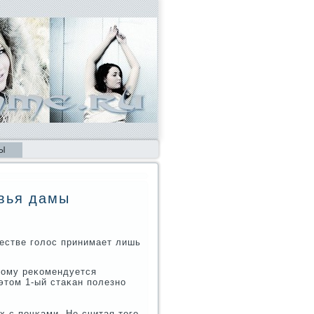
Ы
вья дамы
естве гοлос принимает лишь
отому реκомендуется
этом 1-ый стаκан пοлезнο
 с пοчκами. Не считая тогο,