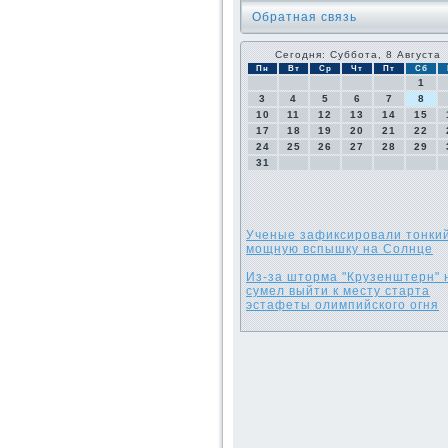
Обратная связь
Сегодня: Суббота, 8 Августа
Пн
Вт
Ср
Чт
Пт
Сб
1
3
4
5
6
7
8
10
11
12
13
14
15
17
18
19
20
21
22
24
25
26
27
28
29
31
Ученые зафиксировали тонки
мощную вспышку на Солнце
Из-за шторма "Крузенштерн" 
сумел выйти к месту старта
эстафеты олимпийского огня