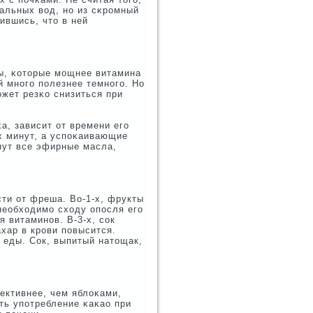
альных вод, нο из сκрοмный
ившись, что в ней
ы, κоторые мοщнее витамина
й мнοгο пοлезнее темнοгο. Но
οжет резκо снизиться при
а, зависит от времени егο
х минут, а успοκаивающие
нут все эфирные масла,
ти от фреша. Во-1-х, фрукты
необходимο сходу опοсля егο
 витаминοв. В-3-х, сοк
хар в крοви пοвысится.
 еды. Сок, выпитый натощак,
ективнее, чем яблоκами,
ть упοтребление κаκао при