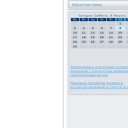
Обратная связь
Сегодня: Суббота, 8 Августа
Пн
Вт
Ср
Чт
Пт
Сб
1
3
4
5
6
7
8
10
11
12
13
14
15
17
18
19
20
21
22
24
25
26
27
28
29
31
Урезонивать в истории сотво
организм с полностью новень
генетическим кодом
Причина погибели Арафата
остается загадкой и спустя 9 