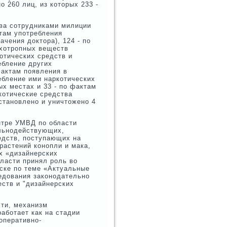
 260 лиц, из которых 233 -
ва сотрудни­ками милиции
ктам употребления
­чения доктора), 124 - по
ихотропных веществ
котических средств и
ебление других
актам появле­ния в
ебление ими нарко­тических
ых местах и 33 - по фактам
котические средства
становлено и уничтожено 4
нтре УМВД по области
ильнодействующих,
едств, поступающих на
растений конопли и мака,
х «дизайнерских
ласти принял роль во
дске по теме «Актуальные
едования законодательно
ств и "дизайнерских
сти, механизм
аботает как на стадии
оперативно-