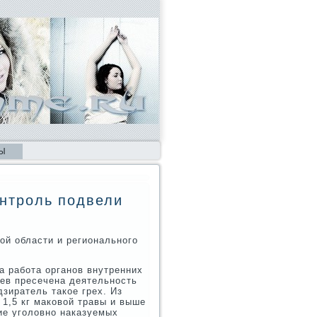
Ы
онтроль подвели
ой области и регионального
а работа органов внутренних
цев пресечена деятельность
дзиратель такое грех. Из
и 1,5 кг маковой травы и выше
ние уголовно наказуемых