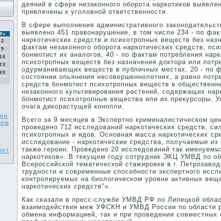
деяний в сфере незаконного оборота наркотиков выявлено
привлечены к уголовной ответственности.
В сфере выполнения администра­тивного законодатель­ст
выявлено 451 правонарушение, в том числе 234 - по фа
Вс
наркотических средств и психотропных веществ без назна
2
фактам незаконного оборота нарко­тических средств, пс
9
бонмотист их аналогов, 40 - по фактам по­требления нар
16
психотропных ве­ществ без назна­чения доктора или потр
23
одурманивающих ве­ществ в публичных мес­тах, 20 - по ф
30
состоянии опьянения несо­вер­шеннолетних, а равно потр
средств бонмотист психо­тропных веществ в обществен­н
неза­конного культивирования растений, содержащих нар
бонмотист психотропные вещества или их прекурсоры. У
очага дикорастущей конопли.
рен
Всего за 9 месяцев в Экспертно криминалистическом це
ким
проведено 712 исследований наркотических средств, с
психотропных и ядов. Основная масса наркотических ср
исследование - наркотические средства, получаемые из 
также героин. Проведено 20 исследований так именуемы
лет
наркотиков». В текущем году сотрудник ЭКЦ УМВД по об
Всероссийской тематической стажировке в г. Петрозаво
трудности и современные способности экспертного иссл
контролируемых на биологическом уровне активных веще
наркотических средств"».
Как сказали в пресс-службе УМВД РФ по Липецкой обла
взаимодействия меж УФСКН и УМВД России по области р
обмена информацией, так и при проведении совместных 