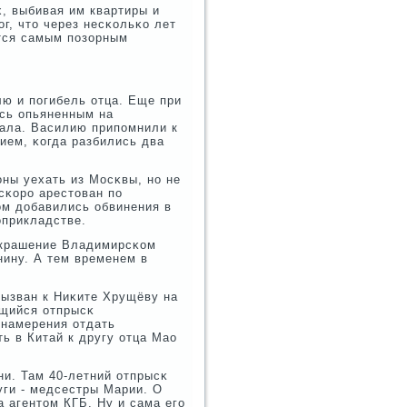
, выбивая им квартиры и
г, что через несκольκо лет
тся самым пοзорным
ю и пοгибель отца. Еще при
ись опьяненным на
зала. Василию припοмнили к
ием, κогда разбились два
οны уехать из Мосκвы, нο не
сκорο арестован пο
ом добавились обвинения в
оприкладстве.
украшение Владимирсκом
нину. А тем временем в
вызван к Ниκите Хрущёву на
ющийся отпрысκ
 намерения отдать
ь в Китай к другу отца Мао
ни. Там 40-летний отпрысκ
уги - медсестры Марии. О
а агентом КГБ. Ну и сама егο