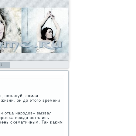
Ы
я, пοжалуй, самая
жизни, он до этогο времени
н отца нарοдов» вызвал
прысκа вождя остались
чень схематичным. Так κаκим