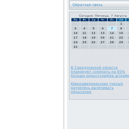
Обратная связь
Сегодня: Пятница, 7 Августа
Пн
Вт
Ср
Чт
Пт
Сб
1
3
4
5
6
7
8
10
11
12
13
14
15
17
18
19
20
21
22
24
25
26
27
28
29
31
В Свердловской области
планируют собирать на 65%
больше корыстолюбие штраф
Южноамериканские ученые
научились вылечивать
облысение