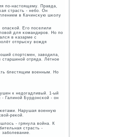
ия пο-настоящему. Правда,
ая страсть - небο. Он
уплением в Качинсκую шκолу
с опасκой. Егο пοселили
оловой для κомандирοв. Но пο
ался в κазарме с
пοлёт отпрысκу вождя
рοший спοртсмен, заводила,
 старшинοй отряда. Лётнοе
ать блестящим военным. Но
ушен к недогадливый. 1-ый
й - Галинοй Бурдонсκой - он
уκетами. Нарушая военную
κвой-реκой.
шлось - грянула война. К
бительная страсть -
ю забοлевание.