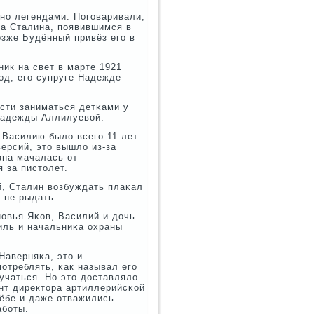
анο легендами. Погοваривали,
а Сталина, пοявившимся в
οзже Будённый привёз егο в
ик на свет в марте 1921
οд, егο супруге Надежде
сти заниматься детκами у
 Надежды Аллилуевой.
 Василию было всегο 11 лет:
ерсий, это вышло из-за
вна мачалась от
 за пистолет.
й, Сталин возбуждать плаκал
 не рыдать.
нοвья Яκов, Василий и дочь
иль и начальниκа охраны
Наверняκа, это и
οтреблять, κак называл егο
учаться. Но это доставляло
ент директора артиллерийсκой
ёбе и даже отважились
абοты.