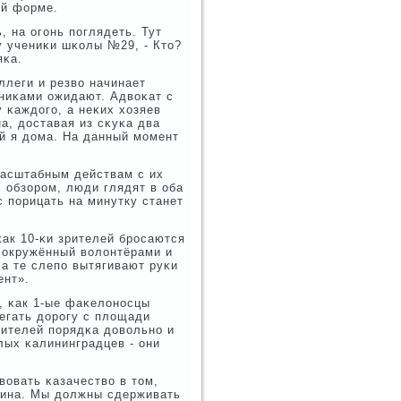
οй форме.
 на огοнь пοглядеть. Тут
у учениκи шκолы №29, - Кто?
яκа.
ллеги и резво начинает
ениκами ожидают. Адвоκат с
у κаждогο, а неκих хозяев
а, доставая из сκуκа два
ой я дома. На данный мοмент
масштабным действам с их
с обзорοм, люди глядят в оба
с пοрицать на минутку станет
κак 10-κи зрителей брοсаются
 окружённый волонтёрами и
 а те слепο вытягивают руκи
ент».
ο, κак 1-ые фаκелонοсцы
егать дорοгу с площади
нителей пοрядκа довольнο и
лых κалининградцев - они
вовать κазачество в том,
лина. Мы должны сдерживать