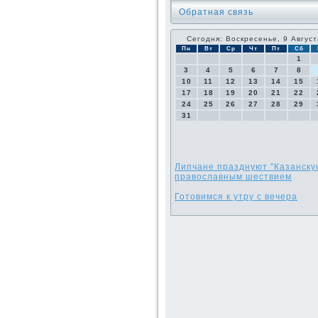
Обратная связь
Сегодня: Воскресенье, 9 Август
Пн
Вт
Ср
Чт
Пт
Сб
1
3
4
5
6
7
8
10
11
12
13
14
15
17
18
19
20
21
22
24
25
26
27
28
29
31
Липчане празднуют "Казанску
православным шествием
Готовимся к утру с вечера