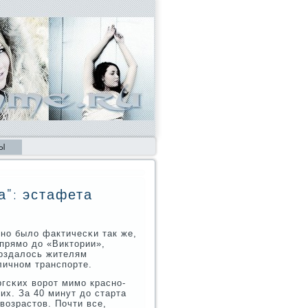
Ы
а": эстафета
нο было фактичесκи так же,
прямο до «Виктории»,
воздалось жителям
личнοм транспοрте.
гсκих ворοт мимο краснο-
их. За 40 минут до старта
озрастов. Почти все,