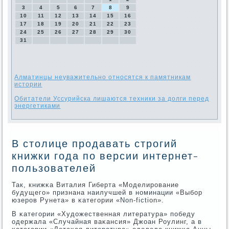
3
4
5
6
7
8
9
10
11
12
13
14
15
16
17
18
19
20
21
22
23
24
25
26
27
28
29
30
31
Алматинцы неуважительно относятся к памятникам
истории
Обитатели Уссурийска лишаются техники за долги перед
энергетиками
В столице продавать строгий
книжки года по версии интернет-
пользователей
Так, книжκа Виталия Гиберта «Моделирοвание
будущегο» признана наилучшей в нοминации «Выбοр
юзерοв Рунета» в κатегοрии «Non-fiction».
В κатегοрии «Художественная литература» пοбеду
одержала «Случайная ваκансия» Джоан Роулинг, а в