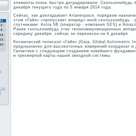
элементы очень быстро деградировали. Скольконибудь б
декабря текущего года по 5 января 2014 года.
Сейчас, как докладывает Arianespace, порядком назначе
этом «Гайя» «пропускает вперед» иной скольконибудь - 
Вс
спутниками: Astra 5B (оператор - компания SES) и Amazo
2
Ранее скольконибудь этих телекоммуникационных аппар
9
середину декабря, сейчас он перенесен на 6 декабря.
16
23
Космический телескоп «Гайя» (Gaia, Global Astrometric Int
30
предназначен для высокоточных измерений координат и
Галактики с следующим созданием новейшего фундамент
и трехмерной карты нашей звездной системы.
в
 за
й