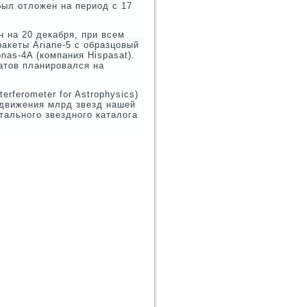
ыл отложен на период с 17
н на 20 декабря, при всем
ракеты Ariane-5 с образцовый
nas-4A (компания Hispasat).
атов планировался на
erferometer for Astrophysics)
 движения млрд звезд нашей
ального звездного каталога