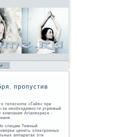
Ы
бря, пропустив
о телескопа «Гайя» при
з-за необходимости угрюмый
 компания Arianespace -
иане.
Но спецам Темный
роверки ценить электронных
альных аппаратах эти