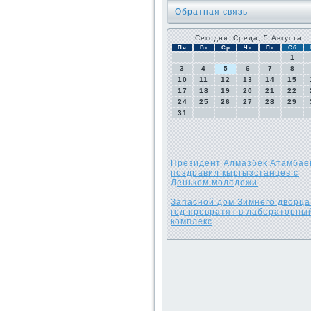
Обратная связь
Сегодня: Среда, 5 Августа
Пн
Вт
Ср
Чт
Пт
Сб
1
3
4
5
6
7
8
10
11
12
13
14
15
17
18
19
20
21
22
24
25
26
27
28
29
31
Президент Алмазбек Атамбае
поздравил кыргызстанцев с
Деньком молодежи
Запасной дом Зимнего дворца
год превратят в лабораторны
комплекс