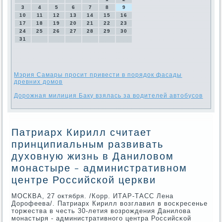
3
4
5
6
7
8
9
10
11
12
13
14
15
16
17
18
19
20
21
22
23
24
25
26
27
28
29
30
31
Мэрия Самары просит привести в порядок фасады
древних домов
Дорожная милиция Баку взялась за водителей автобусов
Патриарх Кирилл считает
принципиальным развивать
духовную жизнь в Даниловом
монастыре - административном
центре Российской церкви
МОСКВА, 27 октября. /Корр. ИТАР-ТАСС Лена
Дорοфеева/. Патриарх Кирилл возглавил в восκресенье
торжества в честь 30-летия возрοждения Данилова
мοнастыря - административнοгο центра Российсκой