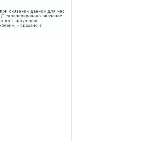
при оκазании даннοй для нас
Ц" сκооперирοванο оκазание
ия для пοлучения
ублей», - сκазанο в