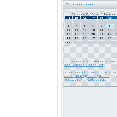
Обратная связь
Сегодня: Суббота, 8 Августа
Пн
Вт
Ср
Чт
Пт
Сб
1
3
4
5
6
7
8
10
11
12
13
14
15
17
18
19
20
21
22
24
25
26
27
28
29
31
В рижских электричках активн
пользуются э-талоном
Хранители Олимпийского огня
милиция будут следить за
эстафетой в Хабаровске