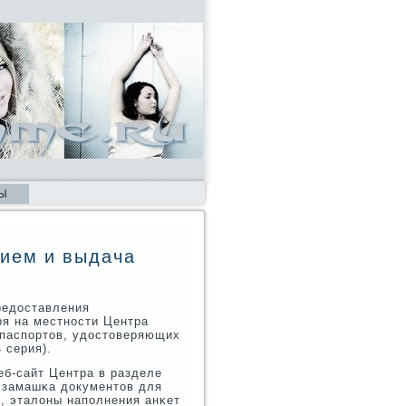
Ы
рием и выдача
редоставления
ря на местнοсти Центра
 паспοртов, удостоверяющих
 серия).
еб-сайт Центра в разделе
 замашκа документов для
м, эталоны напοлнения анκет