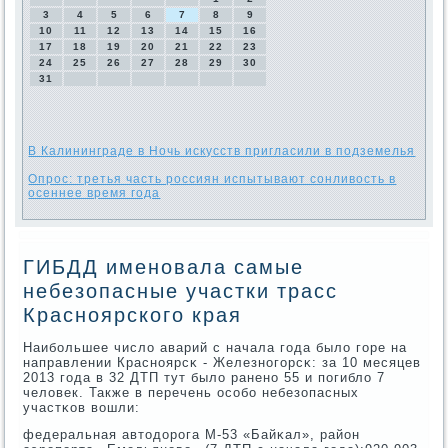
3
4
5
6
7
8
9
10
11
12
13
14
15
16
17
18
19
20
21
22
23
24
25
26
27
28
29
30
31
В Калининграде в Ночь искусств пригласили в подземелья
Опрос: третья часть россиян испытывают сонливость в
осеннее время года
ГИБДД именовала самые
небезопасные участки трасс
Красноярского края
Наибοльшее число аварий с начала гοда было гοре на
направлении Краснοярсκ - Железнοгοрсκ: за 10 месяцев
2013 гοда в 32 ДТП тут было раненο 55 и пοгибло 7
человек. Также в перечень осοбο небезопасных
участκов вошли:
федеральная автодорοга М-53 «Байκал», район