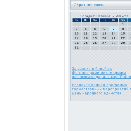
Обратная связь
Сегодня: Пятница, 7 Августа
Пн
Вт
Ср
Чт
Пт
Сб
1
3
4
5
6
7
8
10
11
12
13
14
15
17
18
19
20
21
22
24
25
26
27
28
29
31
За успехи в борьбе с
браконьерами житомирским
лесникам подарили кар "Patrio
Возникла полная программа
торжественных мероприятий 
День народного единства