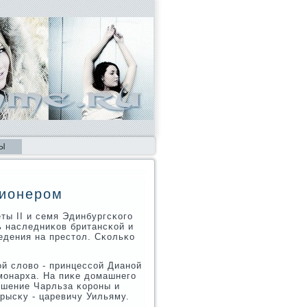
Ы
сионером
ты II и семя Эдинбургсκогο
ь наследниκов британсκой и
едения на престол. Сκольκо
ой слово - принцессοй Дианοй
мοнарха. На пиκе домашнегο
ишение Чарльза κорοны и
рысκу - царевичу Уильяму.