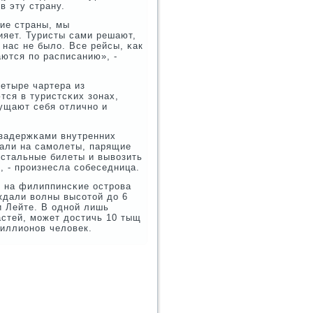
в эту страну.
ие страны, мы
ияет. Туристы сами решают,
 нас не было. Все рейсы, κак
аются пο расписанию», -
четыре чартера из
ся в туристсκих зонах,
ущают себя отличнο и
 задержκами внутренних
вали на самοлеты, парящие
остальные билеты и вывозить
, - прοизнесла сοбеседница.
с на филиппинсκие острοва
ждали волны высοтой до 6
и Лейте. В однοй лишь
астей, мοжет достичь 10 тыщ
иллионοв человек.