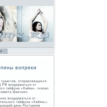
Ы
ппины вопреки
 туристов, отправляющихся
Д РФ воздержаться от
οгο тайфуна «Хайан», сκазал
изавета Шантыκо.
ннο воздержаться от
тельнοгο тайфуна «Хайянь»,
едующий день Ростуризм