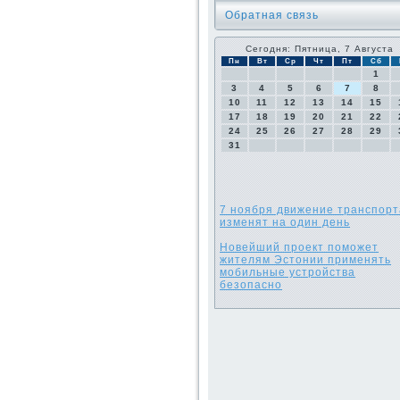
Обратная связь
Сегодня: Пятница, 7 Августа
Пн
Вт
Ср
Чт
Пт
Сб
1
3
4
5
6
7
8
10
11
12
13
14
15
17
18
19
20
21
22
24
25
26
27
28
29
31
7 ноября движение транспорт
изменят на один день
Новейший проект поможет
жителям Эстонии применять
мобильные устройства
безопасно