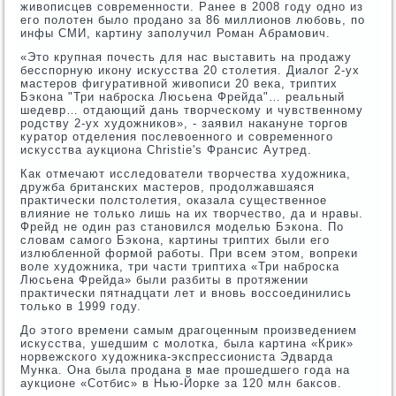
живописцев современности. Ранее в 2008 году одно из
его полотен было продано за 86 миллионов любовь, по
инфы СМИ, картину заполучил Роман Абрамович.
«Это крупная почесть для нас выставить на продажу
бесспорную икону искусства 20 столетия. Диалог 2-ух
мастеров фигуративной живописи 20 века, триптих
Бэкона "Три наброска Люсьена Фрейда"… реальный
шедевр… отдающий дань творческому и чувственному
родству 2-ух художников», - заявил накануне торгов
куратор отделения послевоенного и современного
искусства аукциона Christie's Франсис Аутред.
Как отмечают исследователи творчества художника,
дружба британских мастеров, продолжавшаяся
практически полстолетия, оказала существенное
влияние не только лишь на их творчество, да и нравы.
Фрейд не один раз становился моделью Бэкона. По
словам самого Бэкона, картины триптих были его
излюбленной формой работы. При всем этом, вопреки
воле художника, три части триптиха «Три наброска
Люсьена Фрейда» были разбиты в протяжении
практически пятнадцати лет и вновь воссоединились
только в 1999 году.
До этого времени самым драгоценным произведением
искусства, ушедшим с молотка, была картина «Крик»
норвежского художника-экспрессиониста Эдварда
Мунка. Она была продана в мае прошедшего года на
аукционе «Сотбис» в Нью-Йорке за 120 млн баксов.