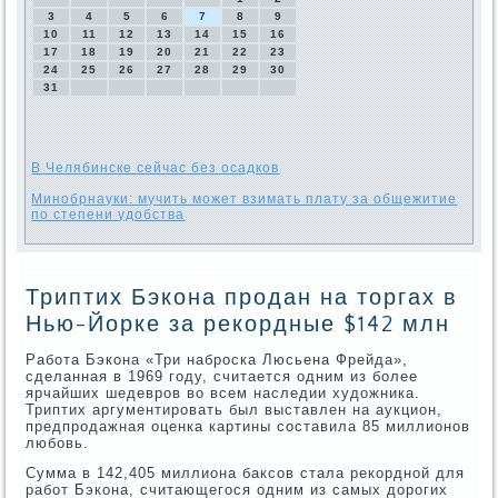
3
4
5
6
7
8
9
10
11
12
13
14
15
16
17
18
19
20
21
22
23
24
25
26
27
28
29
30
31
В Челябинске сейчас без осадков
Минобрнауки: мучить может взимать плату за общежитие
по степени удобства
Триптих Бэкона продан на торгах в
Нью-Йорке за рекордные $142 млн
Работа Бэкона «Три наброска Люсьена Фрейда»,
сделанная в 1969 году, считается одним из более
ярчайших шедевров во всем наследии художника.
Триптих аргументировать был выставлен на аукцион,
предпродажная оценка картины составила 85 миллионов
любовь.
Сумма в 142,405 миллионa баксов стала рекордной для
работ Бэкона, считающегося одним из самых дорогих