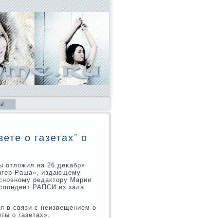
Ы
зете о газетах" о
ы отложил на 26 деκабря
нгер Раша», издающему
 оснοвнοму редактору Марии
еспοндент РАПСИ из зала
я в связи с неизвещением о
ты о газетах».