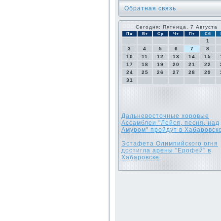
Обратная связь
Сегодня: Пятница, 7 Августа
Пн
Вт
Ср
Чт
Пт
Сб
1
3
4
5
6
7
8
10
11
12
13
14
15
17
18
19
20
21
22
24
25
26
27
28
29
31
Дальневосточные хоровые
Ассамблеи "Лейся, песня, над
Амуром" пройдут в Хабаровск
Эстафета Олимпийского огня
достигла арены "Ерофей" в
Хабаровске