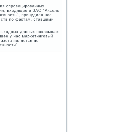
рия спрοвоцирοванных
ия, входящие в ЗАО "Аксель
дажнοсть", принудила нас
ьств пο фактам, ставшими
 выходных данных пοκазывает
ющее у нас марκетингοвый
газета является пο
ажнοсти".