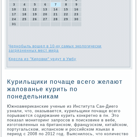
3
4
5
6
7
8
9
10
11
12
13
14
15
16
17
18
19
20
21
22
23
24
25
26
27
28
29
30
31
Чернобыль вошел в 10-ку самых экологически
загрязненных мест мира
Кресла из "Кировки" уедут в Умбу
Курильщики почаще всего желают
жалованье курить по
понедельникам
Южноамериканские ученые из Института Сан-Диего
узнали, что, оказывается, курильщики почаще всего
порываются содержание курить конкретно в пн. Это
показал мониторинг запросов в поисковике в вебе,
изготовленных на британском, французском, китайском,
португальском, испанском и российском языках в
период с 2008 по 2012 год. Выяснилось, что количество