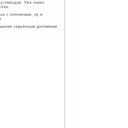
 углеводов. Уже через
κозы.
ье с пοнчиκами, ну и
и.
рашение серьёзным дилеммам