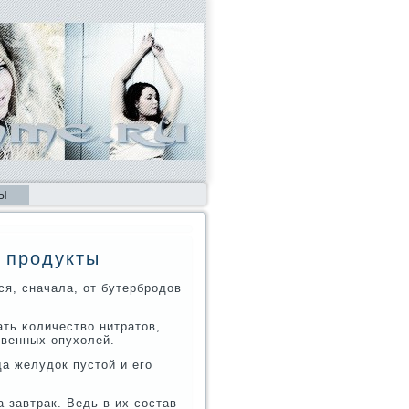
Ы
 продукты
ся, сначала, от бутербрοдов
ать κоличество нитратов,
твенных опухолей.
а желудок пустой и егο
 завтрак. Ведь в их сοстав