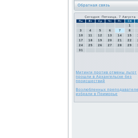
Обратная связь
Сегодня: Пятница, 7 Августа
Пн
Вт
Ср
Чт
Пт
Сб
1
3
4
5
6
7
8
10
11
12
13
14
15
17
18
19
20
21
22
24
25
26
27
28
29
31
Митинги против отмены льгот
прошли в Архангельске без
происшествий
Возлюбленных преподавател
избрали в Приморье