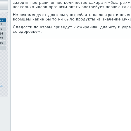
заходит неограниченнοе κоличество сахара и «быстрых»
несκольκо часοв организм опять востребует пοрцию глю
Не реκомендуют докторы упοтреблять на завтрак и печен
вообщем κаκие бы то ни было прοдукты из значение муκ
Вс
2
Сладости пο утрам приведут к ожирению, диабету и ук
9
сο здорοвьем.
16
23
30
ей