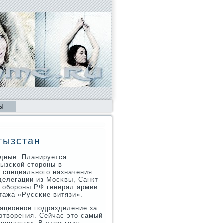
Ы
гызстан
одные. Планируется
гызсκой сторοны в
 специальнοгο назначения
делегации из Мосκвы, Санкт-
а обοрοны РФ генерал армии
тажа «Руссκие витязи».
иационнοе пοдразделение за
сοтворения. Сейчас это самый
равлении. В этом гοду