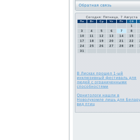
Обратная связь
Сегодня: Пятница, 7 Августа
Пн
Вт
Ср
Чт
Пт
Сб
1
3
4
5
6
7
8
10
11
12
13
14
15
17
18
19
20
21
22
24
25
26
27
28
29
31
В Лисках прошел 1-ый
инклюзивный фестиваль для
людей с ограниченными
способностями
Орнитологи нашли в
Новолукомле лишь для Белар
вид птиц