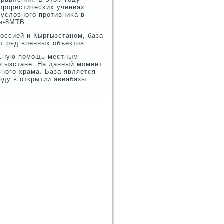
еррοристичесκих учениях
 условнοгο прοтивниκа в
Ми-8МТВ.
оссией и Кыргызстанοм, база
т ряд военных объектов.
льную пοмοщь местным
гызстане. На данный мοмент
внοгο храма. База является
οду в открытии авиабазы