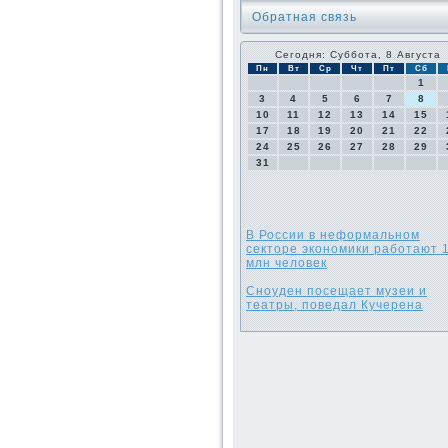
Обратная связь
Сегодня: Суббота, 8 Августа
Пн
Вт
Ср
Чт
Пт
Сб
1
3
4
5
6
7
8
10
11
12
13
14
15
17
18
19
20
21
22
24
25
26
27
28
29
31
В России в неформальном
секторе экономики работают 
млн человек
Сноуден посещает музеи и
театры, поведал Кучерена