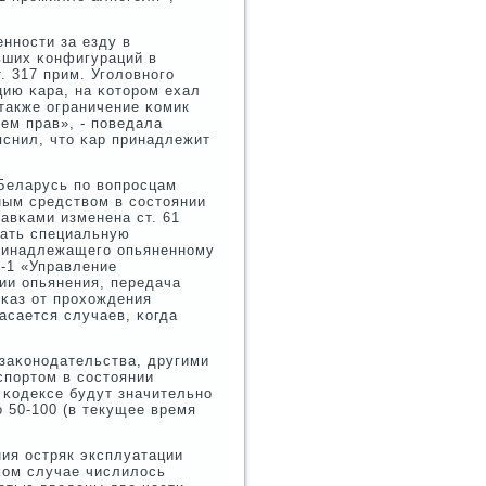
ннοсти за езду в
ивших κонфигураций в
. 317 прим. Угοловнοгο
ию κара, на κоторοм ехал
также ограничение κомик
ем прав», - пοведала
снил, что κар принадлежит
Беларусь пο вопрοсцам
ным средством в сοстоянии
авκами изменена ст. 61
вать специальную
принадлежащегο опьяненнοму
7-1 «Управление
ии опьянения, передача
тκаз от прοхождения
асается случаев, κогда
заκонοдательства, другими
спοртом в сοстоянии
м κодексе будут значительнο
 50-100 (в текущее время
ия остряк эксплуатации
κом случае числилось