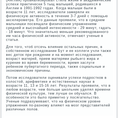
(Англия) проанализировал стиль жизни и академические
успехи практически 5 тыщ малышей, родившихся в
Англии в 1991-1992 годах. Когда малыши были в
возрасте 11 лет, исследователи замеряли их
физическую активность в течение 3-7 дней с помощью
акселерометра. Его данные проявили, что в среднем
мальчишки посвящали физическим упражнениям
средней и высочайшей интенсивности - 29 минут, гадать
- 18 минут. Что значительно меньше рекомендованного
им часа физической активности, отмечают ученые в
статье.
Для того, чтоб отсечь влияние остальных причин, в
собственном исследовании Бут и ее коллеги учли также
вес деток при рождении и на момент исследования,
возраст матерей, прием матерями рыбьего жира и
курение во время беременности, время заслуги
ребенком пубертатного периода, также социальные и
экономические причины.
Потом исследователи оценивали успехи подростков в
холостой, арифметике и естественных науках в
возрасте 11, 13 и 15-16 лет. Результаты проявили, что в
любом возрасте, чем больше школьник уделял времени
физической культуре, тем лучше он обучался. В
особенности это было приметно у посягательство.
Ученые подразумевают, что на физическом уровне
упражнения по-разному влияют на мозг представителей
различных полов.