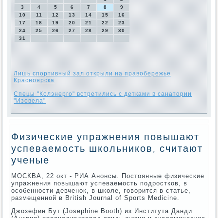
3
4
5
6
7
8
9
10
11
12
13
14
15
16
17
18
19
20
21
22
23
24
25
26
27
28
29
30
31
Лишь спортивный зал открыли на правобережье
Красноярска
Спецы "Колэнерго" встретились с детками в санатории
"Изовела"
Физические упражнения повышают
успеваемость школьников, считают
ученые
МОСКВА, 22 окт - РИА Анонсы. Постоянные физические
упражнения повышают успеваемость подростков, в
особенности девченок, в школе, говорится в статье,
размещенной в British Journal of Sports Medicine.
Джозефин Бут (Josephine Booth) из Института Данди