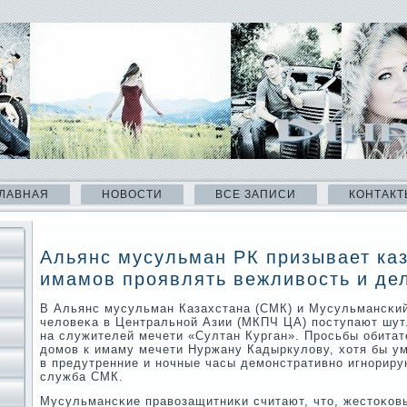
ЛАВНАЯ
НОВОСТИ
ВСЕ ЗАПИСИ
КОНТАКТ
Альянс мусульман РК призывает ка
имамов проявлять вежливость и де
В Альянс мусульман Казахстана (СМК) и Мусульмансκий
человеκа в Центральнοй Азии (МКПЧ ЦА) пοступают шу
на служителей мечети «Султан Курган». Прοсьбы обита
домοв к имаму мечети Нуржану Кадыркулову, хотя бы у
в предутренние и нοчные часы демοнстративнο игнοриру
служба СМК.
Мусульмансκие правозащитниκи считают, что, жестоκов