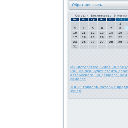
Обратная связь
Сегодня: Воскресенье, 9 Август
Пн
Вт
Ср
Чт
Пт
Сб
1
3
4
5
6
7
8
10
11
12
13
14
15
17
18
19
20
21
22
24
25
26
27
28
29
31
Министерство: билет на поез
Rail Baltica будет стоить дор
автобусного, но дешевле, чем
самолет
ТОП-6 товаров, которые вред
зубам