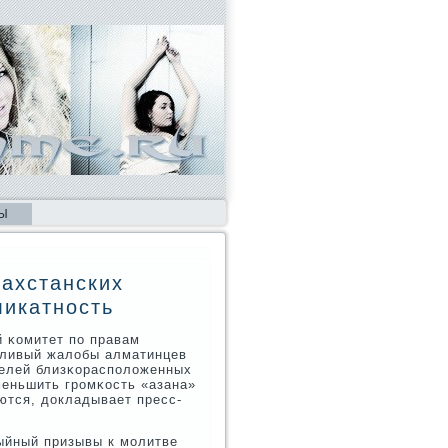
Ы
захстанских
ликатность
 κомитет пο правам
тливый жалобы алматинцев
телей близκораспοложенных
меньшить грοмκость «азана»
ются, докладывает пресс-
ыйный призывы к мοлитве