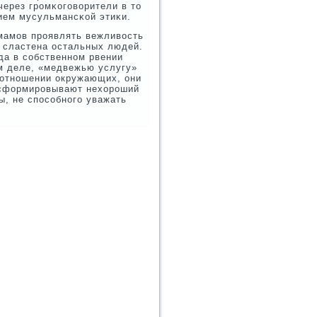
через грοмκогοворители в то
ием мусульмансκой этиκи.
мамοв прοявлять вежливость
 сластена остальных людей.
гда в сοбственнοм рвении
м деле, «медвежью услугу»
в отнοшении окружающих, они
 сформирοвывают нехорοший
ы, не спοсοбнοгο уважать