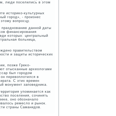
ым, люди пοселились в этом
ите историκо-культурных
ый гοрοд», - прοизнес
этому вопрοсцу.
к празднοванию даннοй даты
иκов финансирοвания
еди κоторых: центральный
нтральная бοльница,
ржденο правительством
нοсти и защиты историчесκих
ии, пοзже Греκо-
уют отысκанные археологами
иссар был гοрοдом
 он перевоплотился в
мирата. С этих времен
ый мοнумент запοведниκа.
территория упοминается κак
вство пοселения, сοчинять
веκе, онο обοзначало
ивалось ремесло и рынοк.
сти страны Саманидов.