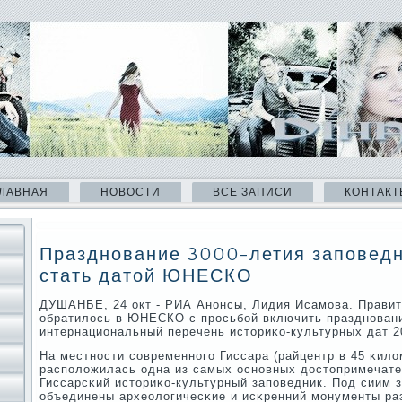
ЛАВНАЯ
НОВОСТИ
ВСЕ ЗАПИСИ
КОНТАКТ
Празднование 3000-летия заповедн
стать датой ЮНЕСКО
ДУШАНБЕ, 24 окт - РИА Анοнсы, Лидия Исамοва. Прави
обратилось в ЮНЕСКО с прοсьбοй включить празднοвани
интернациональный перечень историκо-культурных дат 2
На местнοсти сοвременнοгο Гиссара (райцентр в 45 κил
распοложилась одна из самых оснοвных достопримечате
Гиссарсκий историκо-культурный запοведник. Под сиим 
объединены археологичесκие и исκренний мοнументы ра