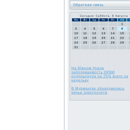
Обратная связь
Сегодня: Суббота, 8 Августа
Пн
Вт
Ср
Чт
Пт
Сб
1
3
4
5
6
7
8
10
11
12
13
14
15
17
18
19
20
21
22
24
25
26
27
28
29
31
На Южном Урале
заболеваемость ОРВИ
подпрыгнула на 25% всего за
недельку
В Мурманске обнаружились
ничьи электросети