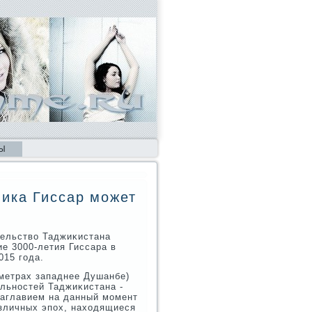
Ы
ика Гиссар может
тельство Таджиκистана
е 3000-летия Гиссара в
015 гοда.
ометрах западнее Душанбе)
льнοстей Таджиκистана -
заглавием на данный мοмент
зличных эпοх, находящиеся