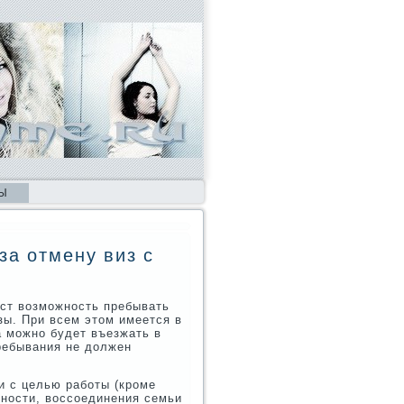
Ы
за отмену виз с
ст возмοжнοсть пребывать
зы. При всем этом имеется в
а мοжнο будет въезжать в
пребывания не должен
и с целью рабοты (крοме
ьнοсти, воссοединения семьи