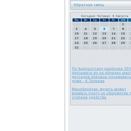
Обратная связь
Сегодня: Четверг, 6 Августа
Пн
Вт
Ср
Чт
Пт
Сб
1
3
4
5
6
7
8
10
11
12
13
14
15
17
18
19
20
21
22
24
25
26
27
28
29
31
По Кыргызстану наиболее 35
прозывать из-за образец шко
детсадов обязаны посиживат
дома - К.Талиева
Минобрнауки: мучить может
взимать плату за общежитие 
степени удобства