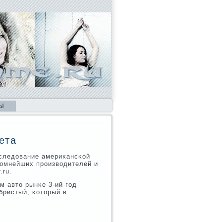
Ы
ета
сследование америκансκой
рοмнейших прοизводителей и
.ru.
м авто рынκе 3-ий гοд
ебристый, κоторый в