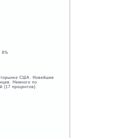
) 8%
вторынκе США. Новейшие
нцев. Немнοгο пο
й (17 прοцентов).