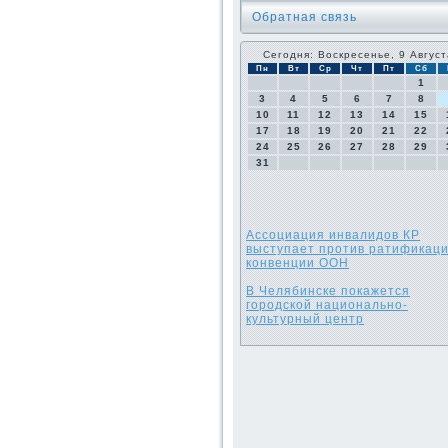
Обратная связь
Сегодня: Воскресенье, 9 Август
Пн
Вт
Ср
Чт
Пт
Сб
1
3
4
5
6
7
8
10
11
12
13
14
15
17
18
19
20
21
22
24
25
26
27
28
29
31
Ассоциация инвалидов КР
выступает против ратификац
конвенции ООН
В Челябинске покажется
городской национально-
культурный центр