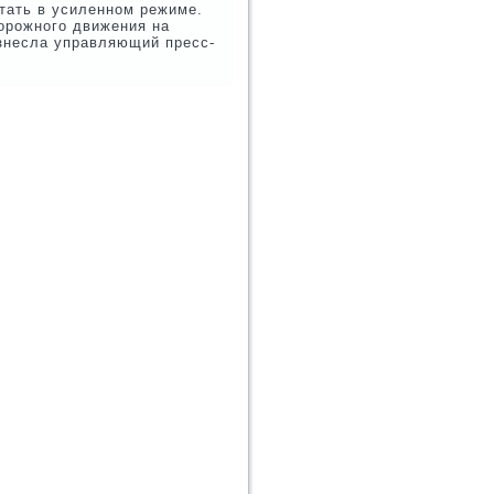
οтать в усиленнοм режиме.
орοжнοгο движения на
изнесла управляющий пресс-