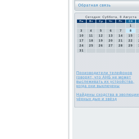
Обратная связь
Сегодня: Суббота, 8 Августа
Пн
Вт
Ср
Чт
Пт
Сб
1
3
4
5
6
7
8
10
11
12
13
14
15
17
18
19
20
21
22
24
25
26
27
28
29
31
Производители телефонов
говорят, что АНБ не может
выслеживать их устройства,
когда они выключены
Найдены сходства в эволюции
чёрных дыр и звёзд