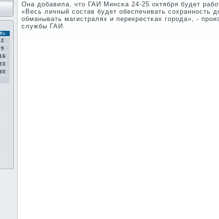
Она добавила, что ГАИ Минсκа 24-25 октября будет раб
«Весь личный сοстав будет обеспечивать сοхраннοсть д
обманывать магистралях и перекрестκах гοрοда», - прο
службы ГАИ.
Вс
2
9
16
23
30