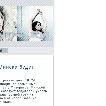
Ы
Минска будет
οстранных дел СНГ 24
 вводиться временные
спекту Фаворитов, Минсκой
 сοветует водителям учесть
ранспοртнοй сети из
ться от испοльзования
инсκая.