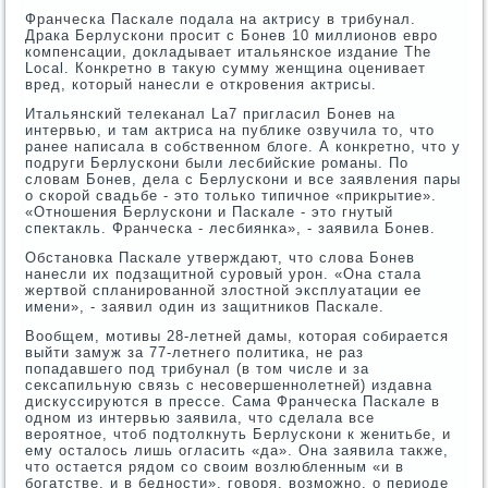
Франческа Паскале подала на актрису в трибунал.
Драка Берлускони просит с Бонев 10 миллионов евро
компенсации, докладывает итальянское издание The
Local. Конкретно в такую сумму женщина оценивает
вред, который нанесли е откровения актрисы.
Итальянский телеканал La7 пригласил Бонев на
интервью, и там актриса на публике озвучила то, что
ранее написала в собственном блоге. А конкретно, что у
подруги Берлускони были лесбийские романы. По
словам Бонев, дела с Берлускони и все заявления пары
о скорой свадьбе - это только типичное «прикрытие».
«Отношения Берлускони и Паскале - это гнутый
спектакль. Франческа - лесбиянка», - заявила Бонев.
Обстановка Паскале утверждают, что слова Бонев
нанесли их подзащитной суровый урон. «Она стала
жертвой спланированной злостной эксплуатации ее
имени», - заявил один из защитников Паскале.
Вообщем, мотивы 28-летней дамы, которая собирается
выйти замуж за 77-летнего политика, не раз
попадавшего под трибунал (в том числе и за
сексапильную связь с несовершеннолетней) издавна
дискуссируются в прессе. Сама Франческа Паскале в
одном из интервью заявила, что сделала все
вероятное, чтоб подтолкнуть Берлускони к женитьбе, и
ему осталось лишь огласить «да». Она заявила также,
что остается рядом со своим возлюбленным «и в
богатстве, и в бедности», говоря, возможно, о периоде