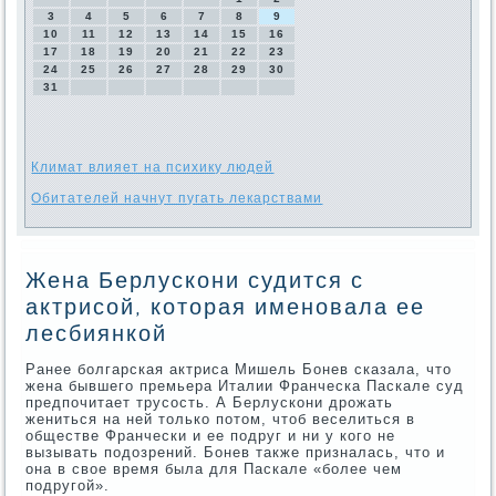
3
4
5
6
7
8
9
10
11
12
13
14
15
16
17
18
19
20
21
22
23
24
25
26
27
28
29
30
31
Климат влияет на психику людей
Обитателей начнут пугать лекарствами
Жена Берлускони судится с
актрисой, которая именовала ее
лесбиянкой
Ранее болгарская актриса Мишель Бонев сказала, что
жена бывшего премьера Италии Франческа Паскале суд
предпочитает трусость. А Берлускони дрожать
жениться на ней только потом, чтоб веселиться в
обществе Франчески и ее подруг и ни у кого не
вызывать подозрений. Бонев также призналась, что и
она в свое время была для Паскале «более чем
подругой».