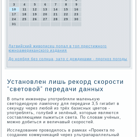
3
4
5
6
7
8
9
10
11
12
13
14
15
16
17
18
19
20
21
22
23
24
25
26
27
28
29
30
31
Латвийский живописец попал в топ престижного
южноамериканского издания
До ноября без солнца, зато с дождиками - прогноз погоды
Установлен лишь рекорд скорости
"световой" передачи данных
В опыте инженеры употребляли маленькую
светодиодную лампочку для передачи 3,5 гигабит в
секунду через любой из трёх базисных цветов -
употреблять, голубий и зелёный, которые являются
составляющими пыжиться света. По словам учёных,
можно добиться и величавый скоростей.
Исследование проводилось в рамках «Проекта по
созданию коммуникаций через ультрапараллельный