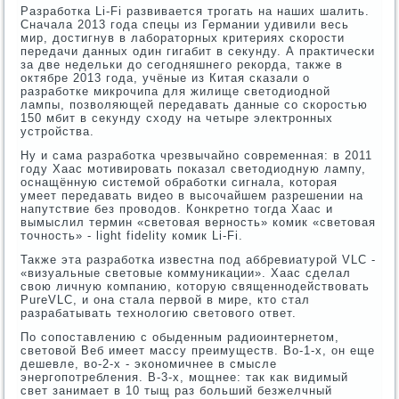
Разработка Li-Fi развивается трогать на наших шалить.
Сначала 2013 года спецы из Германии удивили весь
мир, достигнув в лабораторных критериях скорости
передачи данных один гигабит в секунду. А практически
за две недельки до сегодняшнего рекорда, также в
октябре 2013 года, учёные из Китая сказали о
разработке микрочипа для жилище светодиодной
лампы, позволяющей передавать данные со скоростью
150 мбит в секунду сходу на четыре электронных
устройства.
Ну и сама разработка чрезвычайно современная: в 2011
году Хаас мотивировать показал светодиодную лампу,
оснащённую системой обработки сигнала, которая
умеет передавать видео в высочайшем разрешении на
напутствие без проводов. Конкретно тогда Хаас и
вымыслил термин «световая верность» комик «световая
точность» - light fidelity комик Li-Fi.
Также эта разработка известна под аббревиатурой VLC -
«визуальные световые коммуникации». Хаас сделал
свою личную компанию, которую священнодействовать
PureVLC, и она стала первой в мире, кто стал
разрабатывать технологию светового ответ.
По сопоставлению с обыденным радиоинтернетом,
световой Веб имеет массу преимуществ. Во-1-х, он еще
дешевле, во-2-х - экономичнее в смысле
энергопотребления. В-3-х, мощнее: так как видимый
свет занимает в 10 тыщ раз больший безжелчный