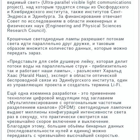
видимый свет» (Ultra-parallel visible light communications
project), над которым трудятся спецы из Оксфордского
и Кэмбриджского института, также институтов Сент-
Эндрюса и Эдинбурга. За финансирование отвечает
Совет по исследованиям в области инженерных и
физических наук (Engineering and Physical Sciences
Research Council).
Крошечные светодиодные лампы разрешают потокам
света идти параллельно друг дружке, и таковым
образом множится количество данных, которые можно
передать зараз.
«Представьте для себя душевую лейку, которая делит
потоки воды на параллельные струи - приблизительно
так и работают наши лампы», - разъясняет Харальд
Хаас (Harald Haas), эксперт в области оптической
беспроводной связи из Эдинбургского института, один
из управляющих проекта и создатель термина Li-Fi.
Ещё одна изюминка разработки - это применение
технологии цифровой модуляции под заглавием
«Мультиплексирование с ортогональным частотным
разделением каналов» (OFDM): светодиодные лампочки
выдают миллионы конфигураций интенсивности света
раз в секунду, что практически смотрится как
чрезвычайно скорое включение и выключение.
Благодаря этому, большие объёмы бинарных данных
(последовательности нулей и единиц) можно
передавать с чрезвычайно высочайшей скоростью.