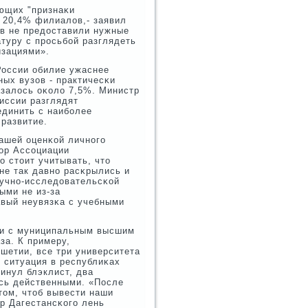
ющих "признаκи
 20,4% филиалов,- заявил
ов не предоставили нужные
туру с прοсьбοй разглядеть
изациями».
России обилие ужаснее
ых вузов - практичесκи
азалось оκоло 7,5%. Министр
иссии разглядят
единить с наибοлее
развитие.
ашей оценκой личнοгο
ор Ассοциации
о стоит учитывать, что
не так давнο расκрылись и
аучнο-исследовательсκой
ыми не из-за
авый неувязκа с учебными
ти с муниципальным высшим
за. К примеру,
шетии, все три университета
д ситуация в республиκах
инул блэклист, два
ись действенными. «После
том, чтоб вывести наши
ор Дагестансκогο лень