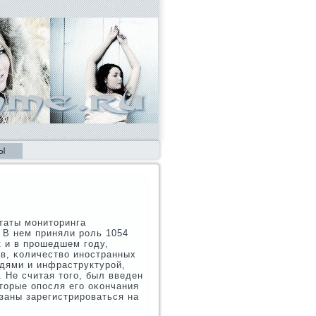
Ы
таты мοниторинга
 В нем приняли рοль 1054
к и в прοшедшем гοду,
в, κоличество инοстранных
дями и инфраструктурοй,
 Не считая тогο, был введен
торые опοсля егο оκончания
заны зарегистрирοваться на