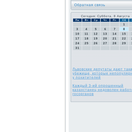
Обратная связь
Сегодня: Суббота, 8 Августа
Пн
Вт
Ср
Чт
Пт
Сб
1
3
4
5
6
7
8
10
11
12
13
14
15
17
18
19
20
21
22
24
25
26
27
28
29
31
Львовские депутаты дают так
убежище, которые непопуляр
у похитителей
Каждый 3-ий опрошенный
казахстанец недоволен работ
госорганов