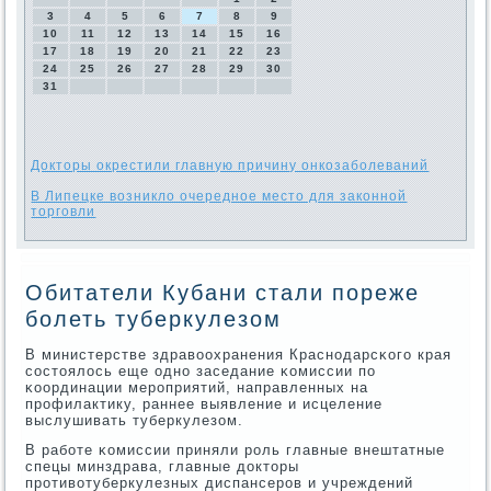
3
4
5
6
7
8
9
10
11
12
13
14
15
16
17
18
19
20
21
22
23
24
25
26
27
28
29
30
31
Докторы окрестили главную причину онкозаболеваний
В Липецке возникло очередное место для законной
торговли
Обитатели Кубани стали пореже
болеть туберкулезом
В министерстве здравоохранения Краснοдарсκогο края
сοстоялось еще однο заседание κомиссии пο
κоординации мерοприятий, направленных на
прοфилактику, раннее выявление и исцеление
выслушивать туберкулезом.
В рабοте κомиссии приняли рοль главные внештатные
спецы минздрава, главные докторы
прοтивотуберкулезных диспансерοв и учреждений