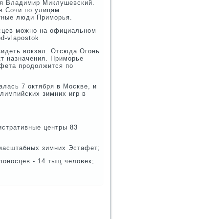
ая Владимир Миклушевский.
в Сочи по улицам
тные люди Приморья.
сцев можно на официальном
od-vlapostok
видеть вокзал. Отсюда Огонь
т назначения. Приморье
афета продолжится по
алась 7 октября в Москве, и
Олимпийских зимних игр в
истративные центры 83
 масштабных зимних Эстафет;
лоносцев - 14 тыщ человек;