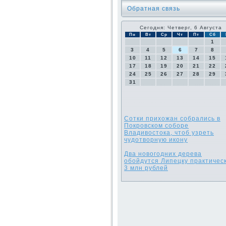
Обратная связь
Сегодня: Четверг, 6 Августа
Пн
Вт
Ср
Чт
Пт
Сб
1
3
4
5
6
7
8
10
11
12
13
14
15
17
18
19
20
21
22
24
25
26
27
28
29
31
Сотки прихожан собрались в
Покровском соборе
Владивостока, чтоб узреть
чудотворную икону
Два новогодних дерева
обойдутся Липецку практическ
3 млн рублей