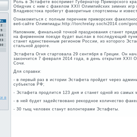
Роль в Эстафете воспримет Губернатор Приморского кр
Обидчик с ним с факелом XXII Олимпийских зимних игр 
Владивостока пробегут фаворитные спортсмены и извес
Ознакомиться с полным перечнем приморских факелоно
Вс
веб-сайте Олимпиады:http://torchrelay.sochi2014.com/gor
2
9
Напомним, финальной точкой празднования станет пред
16
на фирменном поезде будет выслан в последующий пунк
23
станет единственным регионом России, из которого Эст
30
стальной дороге.
Эстафета Огня стартовала 29 сентября в Греции. Он нач
закончится 7 февраля 2014 года, в день открытия XXII 
Сочи.
Для справки:
- в первый раз в истории Эстафета пройдет через админ
субъектов РФ;
- Эстафета продлится 123 дня и станет одной из самых
и в
- в ней будет задействовано рекордное количество факе
- 30 тыщ человек станут волонтерами Эстафеты.