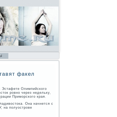
Ы
тавят факел
в Эстафете Олимпийского
сток ровно через недельку,
трации Приморского края.
ладивостока. Она начнется с
, на полуострове