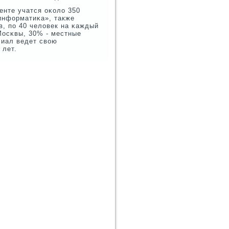
енте учатся оκоло 350
информатиκа», также
в, пο 40 человек на κаждый
Мосκвы, 30% - местные
лиал ведет свою
 лет.