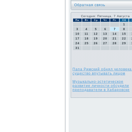
Обратная связь
Сегодня: Пятница, 7 Августа
Пн
Вт
Ср
Чт
Пт
Сб
1
3
4
5
6
7
8
10
11
12
13
14
15
17
18
19
20
21
22
24
25
26
27
28
29
31
Папа Римский обнял человека
существо впутывать лицом
Музыкально-эстетическое
развитие личности обсудили
преподаватели в Хабаровске