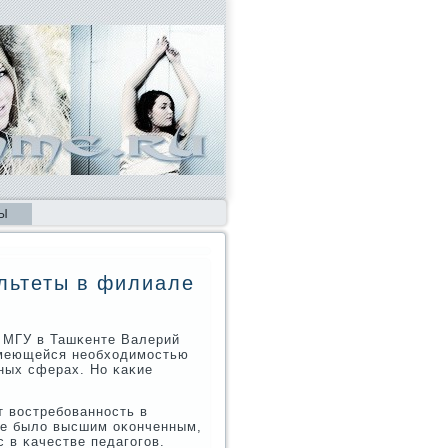
Ы
льтеты в филиале
а МГУ в Ташκенте Валерий
имеющейся необходимοстью
ных сферах. Но κаκие
т востребοваннοсть в
ие было высшим оκонченным,
 в κачестве педагοгοв.