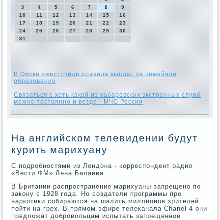
3
4
5
6
7
8
9
10
11
12
13
14
15
16
17
18
19
20
21
22
23
24
25
26
27
28
29
30
31
В Омске ужесточили правила выплат за семейное
образование
Связаться с хоть какой из хабаровских экстренных служб
можно постоянно и везде - МЧС России
На английском телевидении будут
курить марихуану
C подробностями из Лондона - корреспондент радио
«Вести ФМ» Лена Балаева.
В Британии распространение марихуаны запрещено по
закону с 1928 года. Но создатели программы про
наркотики собираются на шалить миллионов зрителей
пойти на грех. В прямом эфире телеканала Chanel 4 они
предложат добровольцам испытать запрещенное