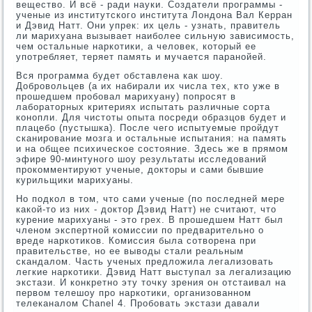
вещество. И всё - ради науки. Создатели программы -
ученые из институтского института Лондона Вал Керран
и Дэвид Натт. Они упрек: их цель - узнать, правитель
ли марихуана вызывает наиболее сильную зависимость,
чем остальные наркотики, а человек, который ее
употребляет, теряет память и мучается паранойей.
Вся программа будет обставлена как шоу.
Добровольцев (а их набирали их числа тех, кто уже в
прошедшем пробовал марихуану) попросят в
лабораторных критериях испытать различные сорта
конопли. Для чистоты опыта посреди образцов будет и
плацебо (пустышка). После чего испытуемые пройдут
сканирование мозга и остальные испытания: на память
и на общее психическое состояние. Здесь же в прямом
эфире 90-минтуного шоу результаты исследований
прокомментируют ученые, докторы и сами бывшие
курильщики марихуаны.
Но подкол в том, что сами ученые (по последней мере
какой-то из них - доктор Дэвид Натт) не считают, что
курение марихуаны - это грех. В прошедшем Натт был
членом экспертной комиссии по предварительно о
вреде наркотиков. Комиссия была сотворена при
правительстве, но ее выводы стали реальным
скандалом. Часть ученых предложила легализовать
легкие наркотики. Дэвид Натт выступал за легализацию
экстази. И конкретно эту точку зрения он отстаивал на
первом телешоу про наркотики, организованном
телеканалом Chanel 4. Пробовать экстази давали