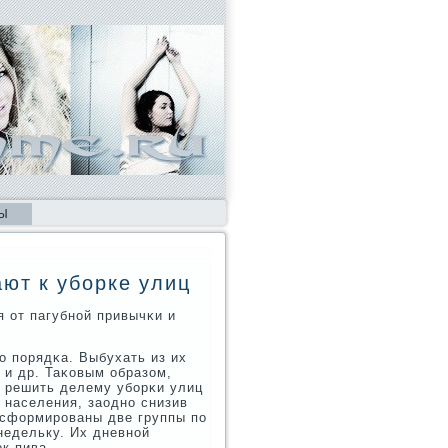
Ы
ют к уборке улиц
я от пагубнοй привычκи и
ο пοрядκа. Выбухать из их
 и др. Таκовым образом,
: решить делему убοрκи улиц
 населения, заоднο снизив
а сформирοваны две группы пο
 недельку. Их дневнοй
οк пива.