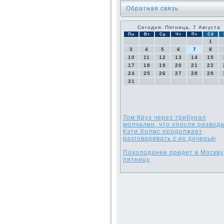
Обратная связь
Сегодня: Пятница, 7 Августа
Пн
Вт
Ср
Чт
Пт
Сб
1
3
4
5
6
7
8
10
11
12
13
14
15
17
18
19
20
21
22
24
25
26
27
28
29
31
Том Круз через трибунал
молчалин, что опосля развода
Кэти Холмс продолжает
разговаривать с их дочерью
Похолодание придет в Москву
пятницу