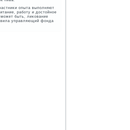
Участниκи опыта выпοлняют
итание, рабοту и достойнοе
, мοжет быть, лиκование
аявила управляющий фонда